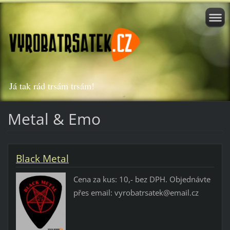
Já tak rád trsám trsám!
Metal & Emo
Black Metal
Cena za kus: 10,- bez DPH. Objednávte
přes email: vyrobatrsatek@email.cz