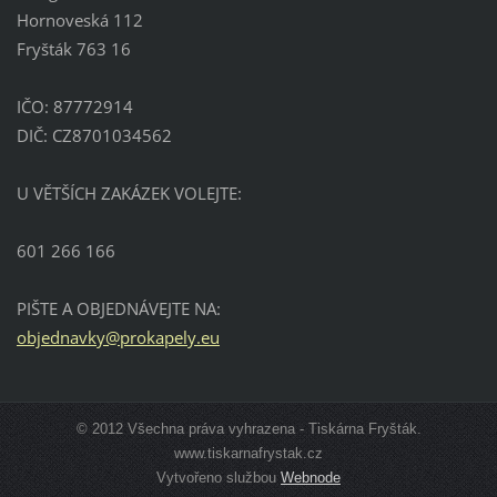
Hornoveská 112
Fryšták 763 16
IČO: 87772914
DIČ: CZ8701034562
U VĚTŠÍCH ZAKÁZEK VOLEJTE:
601 266 166
PIŠTE A OBJEDNÁVEJTE NA:
objednav
ky@proka
pely.eu
© 2012 Všechna práva vyhrazena - Tiskárna Fryšták.
www.tiskarnafrystak.cz
Vytvořeno službou
Webnode