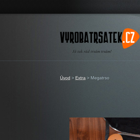
Já tak rád trsám trsám!
Úvod
>
Extra
>
Megatrso