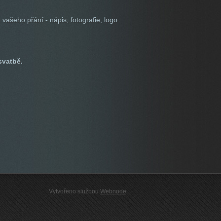
vašeho přání - nápis, fotografie, logo
svatbě.
Vytvořeno službou
Webnode