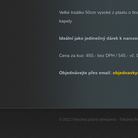
Velké trsátko 50cm vysoké z plastu o tl
kapely.
Ideální jako jedinečný dárek k naroz
Cena za kus: 450,- bez DPH / 545,- vč.
Objednávejte přes email:
objednavky
© 2012 Všechna práva vyhrazena - Tiskárna Fry