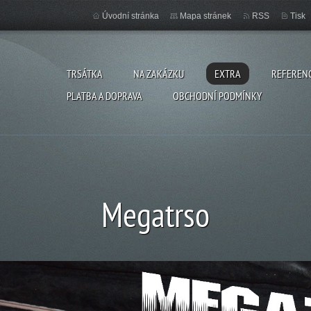
Úvodní stránka
Mapa stránek
RSS
Tisk
TRSÁTKA
NA ZAKÁZKU
EXTRA
REFEREN
PLATBA A DOPRAVA
OBCHODNÍ PODMÍNKY
Megatrso