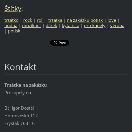
Štítky
:
trsátko
|
rock
|
roll
|
trsátka
|
na zakázku potisk
|
love
|
hudba
|
muzikant
|
dárek
|
kytarista
|
pro kapely
|
výroba
|
potisk
Kontakt
Trsátka na zakázku
Prokapely.eu
Bc. Igor Dostál
Hornoveská 112
Fryšták 763 16