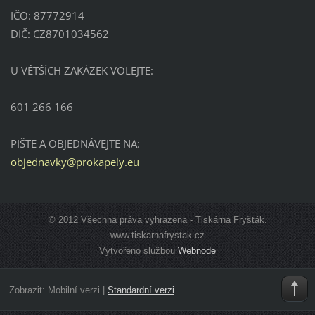
IČO: 87772914
DIČ: CZ8701034562
U VĚTŠÍCH ZAKÁZEK VOLEJTE:
601 266 166
PIŠTE A OBJEDNÁVEJTE NA:
objednav
ky@proka
pely.eu
© 2012 Všechna práva vyhrazena - Tiskárna Fryšták.
www.tiskarnafrystak.cz
Vytvořeno službou
Webnode
Zobrazit:
Mobilní verzi
|
Standardní verzi