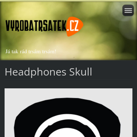
Já tak rád trsám trsám!
Headphones Skull