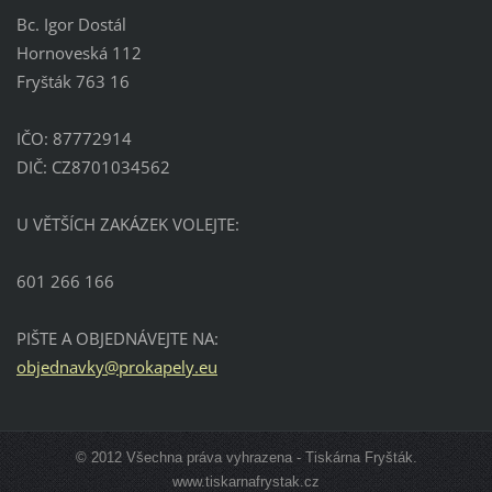
Bc. Igor Dostál
Hornoveská 112
Fryšták 763 16
IČO: 87772914
DIČ: CZ8701034562
U VĚTŠÍCH ZAKÁZEK VOLEJTE:
601 266 166
PIŠTE A OBJEDNÁVEJTE NA:
objednav
ky@proka
pely.eu
© 2012 Všechna práva vyhrazena - Tiskárna Fryšták.
www.tiskarnafrystak.cz