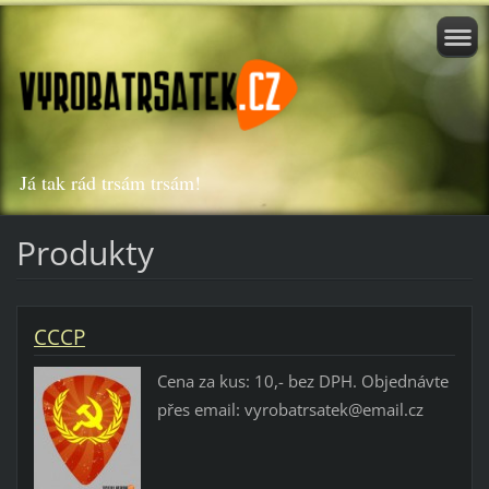
Já tak rád trsám trsám!
Produkty
CCCP
Cena za kus: 10,- bez DPH. Objednávte
přes email: vyrobatrsatek@email.cz