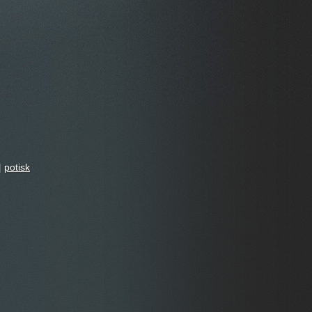
|
potisk