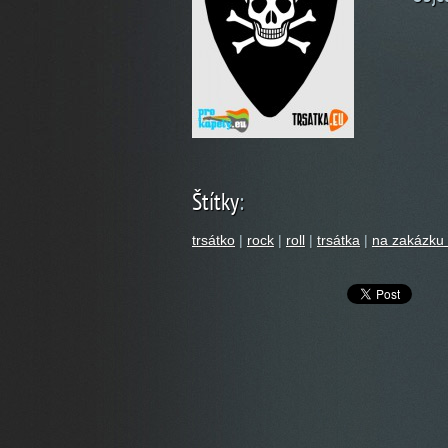
Štítky
:
trsátko
|
rock
|
roll
|
trsátka
|
na zakázku 