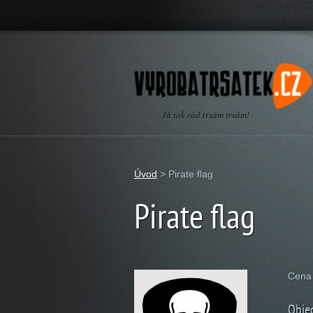
Já tak rád trsám trsám!
Úvod
>
Pirate flag
Pirate flag
Cena 
Obje