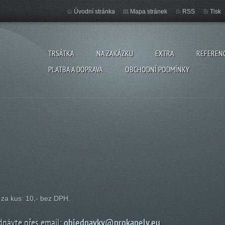
Úvodní stránka
Mapa stránek
RSS
Tisk
TRSÁTKA
NA ZAKÁZKU
EXTRA
REFEREN
PLATBA A DOPRAVA
OBCHODNÍ PODMÍNKY
za kus: 10,- bez DPH.
dnávte přes email:
objednavky@prokapely.eu