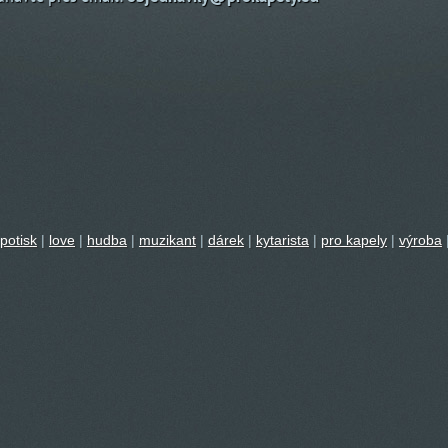
potisk
|
love
|
hudba
|
muzikant
|
dárek
|
kytarista
|
pro kapely
|
výroba