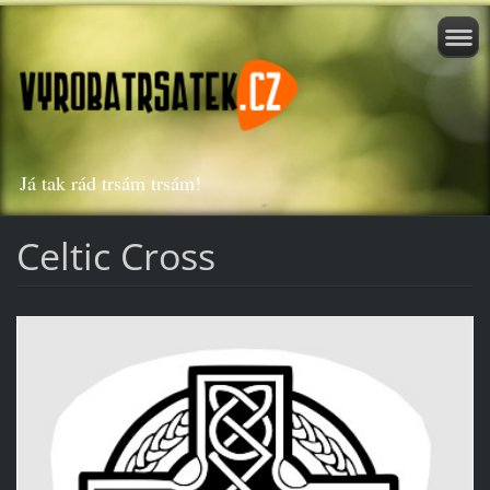
Já tak rád trsám trsám!
Celtic Cross