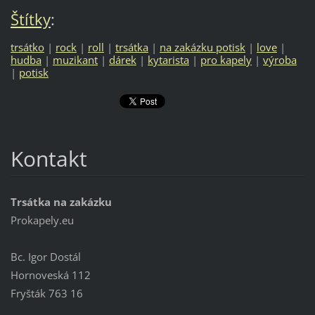
Štítky
:
trsátko
|
rock
|
roll
|
trsátka
|
na zakázku potisk
|
love
|
hudba
|
muzikant
|
dárek
|
kytarista
|
pro kapely
|
výroba
|
potisk
Kontakt
Trsátka na zakázku
Prokapely.eu
Bc. Igor Dostál
Hornoveská 112
Fryšták 763 16