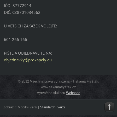
IČO: 87772914
DIČ: CZ8701034562
U VĚTŠÍCH ZAKÁZEK VOLEJTE:
601 266 166
PIŠTE A OBJEDNÁVEJTE NA:
objednav
ky@proka
pely.eu
© 2012 Všechna práva vyhrazena - Tiskárna Fryšták.
www.tiskarnafrystak.cz
Vytvořeno službou
Webnode
Zobrazit:
Mobilní verzi
|
Standardní verzi