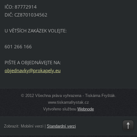
IČO: 87772914
DIČ: CZ8701034562
U VĚTŠÍCH ZAKÁZEK VOLEJTE:
601 266 166
PIŠTE A OBJEDNÁVEJTE NA:
objednav
ky@proka
pely.eu
© 2012 Všechna práva vyhrazena - Tiskárna Fryšták.
www.tiskarnafrystak.cz
Vytvořeno službou
Webnode
Zobrazit:
Mobilní verzi
|
Standardní verzi