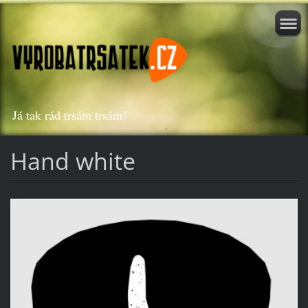
Já tak rád trsám trsám!
Hand white