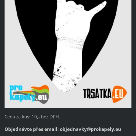
Cena za kus: 10,- bez DPH.
Objednávte přes email:
objednavky@prokapely.eu