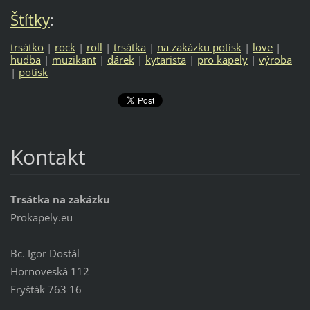
Štítky
:
trsátko
|
rock
|
roll
|
trsátka
|
na zakázku potisk
|
love
|
hudba
|
muzikant
|
dárek
|
kytarista
|
pro kapely
|
výroba
|
potisk
Kontakt
Trsátka na zakázku
Prokapely.eu
Bc. Igor Dostál
Hornoveská 112
Fryšták 763 16