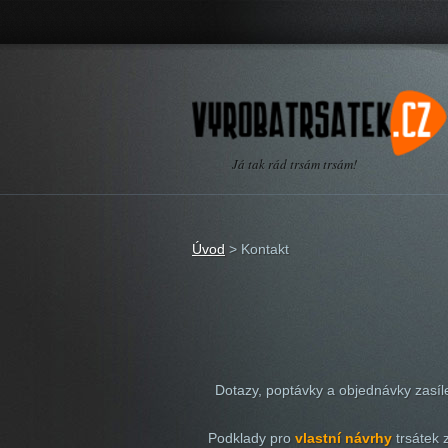
Já tak rád trsám trsám!
Úvod
>
Kontakt
Dotazy, poptávky a objednávky zasíle
Podklady pro
vlastní návrhy
trsátek 