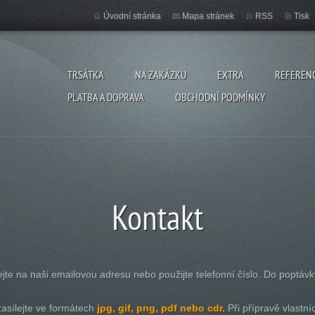
Úvodní stránka
Mapa stránek
RSS
Tisk
TRSÁTKA
NA ZAKÁZKU
EXTRA
REFEREN
PLATBA A DOPRAVA
OBCHODNÍ PODMÍNKY
Kontakt
jte na naši emailovou adresu nebo použijte telefonní číslo. Do poptáv
zasílejte ve formátech
jpg, gif, png, pdf nebo cdr.
Při přípravě vlastn