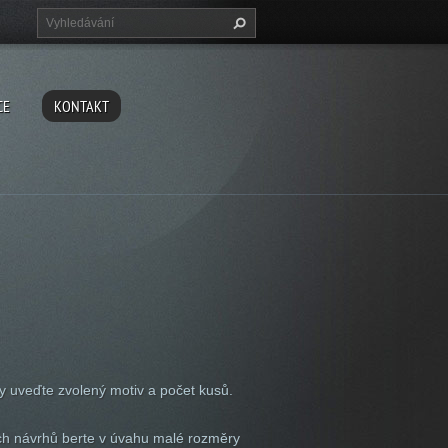
CE
KONTAKT
ky uveďte zvolený motiv a počet kusů.
ích návrhů berte v úvahu malé rozměry