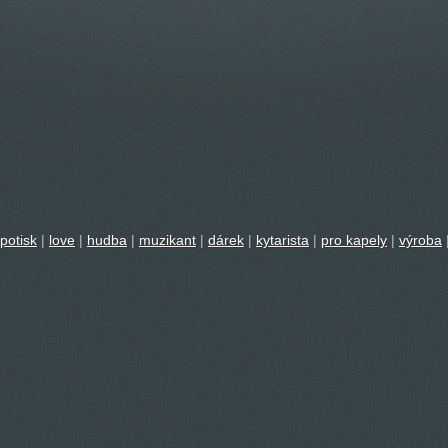
potisk
|
love
|
hudba
|
muzikant
|
dárek
|
kytarista
|
pro kapely
|
výroba