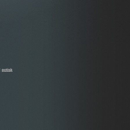
|
potisk