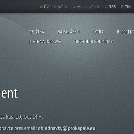
Úvodní stránka
Mapa stránek
RSS
Tisk
TRSÁTKA
NA ZAKÁZKU
EXTRA
REFEREN
PLATBA A DOPRAVA
OBCHODNÍ PODMÍNKY
ent
za kus: 10,- bez DPH.
dnávte přes email:
objednavky@prokapely.eu