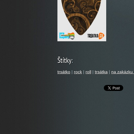
Štítky
:
trsátko
|
rock
|
roll
|
trsátka
|
na zakázku 