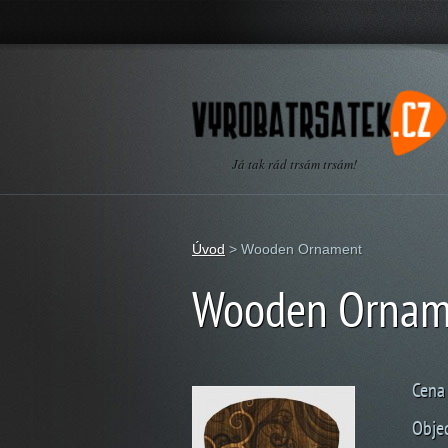
Já tak rád trsám trsám!
Úvod
>
Wooden Ornament
Wooden Ornam
Cena 
Obje