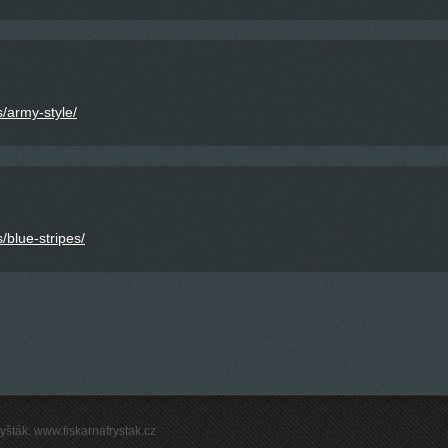
s/army-style/
/blue-stripes/
šták. www.tiskarnafrystak.cz