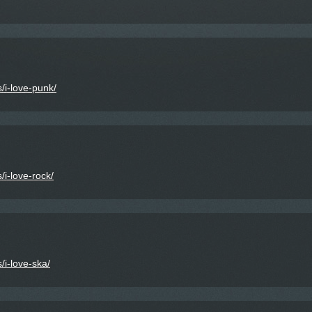
/i-love-punk/
/i-love-rock/
/i-love-ska/