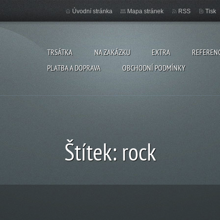
Úvodní stránka
Mapa stránek
RSS
Tisk
TRSÁTKA
NA ZAKÁZKU
EXTRA
REFEREN
PLATBA A DOPRAVA
OBCHODNÍ PODMÍNKY
Štítek: rock