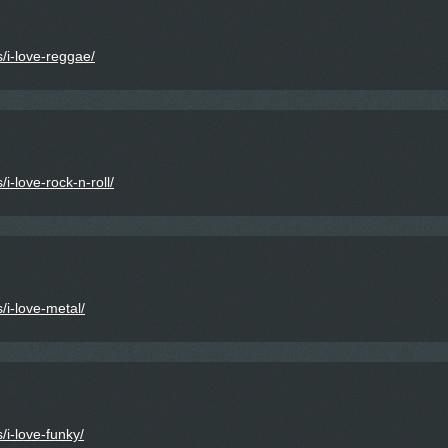
/i-love-reggae/
i-love-rock-n-roll/
/i-love-metal/
/i-love-funky/