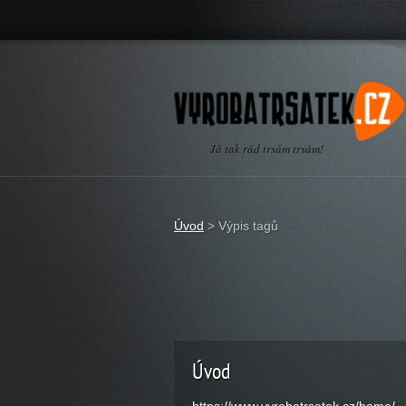
Já tak rád trsám trsám!
Úvod
>
Výpis tagů
Úvod