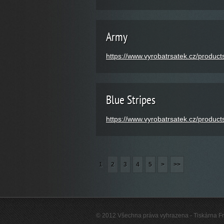
Army
https://www.vyrobatrsatek.cz/product
Blue Stripes
https://www.vyrobatrsatek.cz/products
1
2
3
4
5
>
>>
© 2012 Všechna práva vyhrazena - Tiskárna Fry