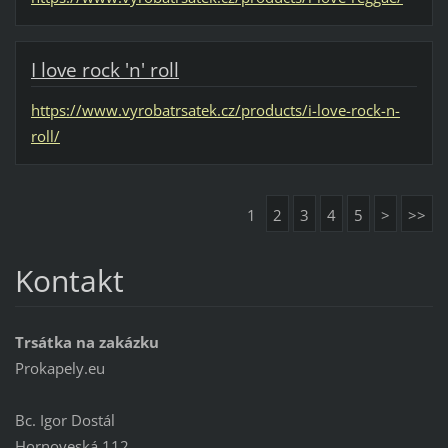
I love rock 'n' roll
https://www.vyrobatrsatek.cz/products/i-love-rock-n-
roll/
1
2
3
4
5
>
>>
Kontakt
Trsátka na zakázku
Prokapely.eu
Bc. Igor Dostál
Hornoveská 112