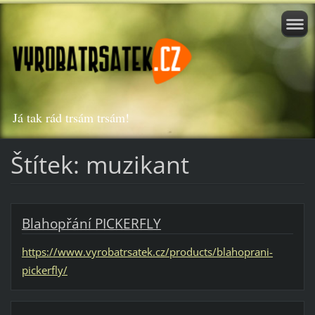
Já tak rád trsám trsám!
Štítek: muzikant
Blahopřání PICKERFLY
https://www.vyrobatrsatek.cz/products/blahoprani-
pickerfly/