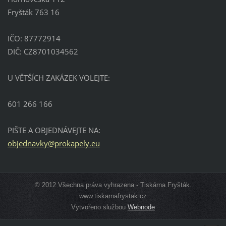
Fryšták 763 16
IČO: 87772914
DIČ: CZ8701034562
U VĚTŠÍCH ZAKÁZEK VOLEJTE:
601 266 166
PIŠTE A OBJEDNÁVEJTE NA:
objednav
ky@proka
pely.eu
© 2012 Všechna práva vyhrazena - Tiskárna Fryšták.
www.tiskarnafrystak.cz
Vytvořeno službou
Webnode