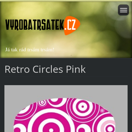
Já tak rád trsám trsám!
Retro Circles Pink