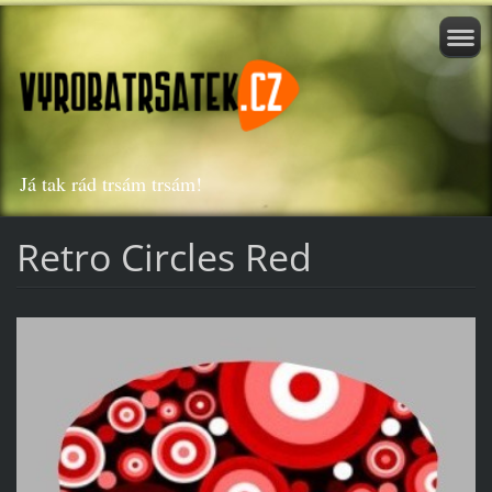
Já tak rád trsám trsám!
Retro Circles Red