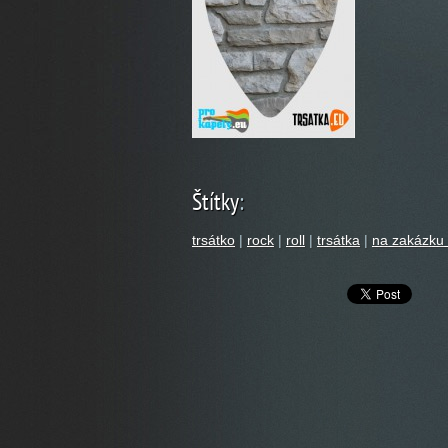
Štítky
:
trsátko
|
rock
|
roll
|
trsátka
|
na zakázku 