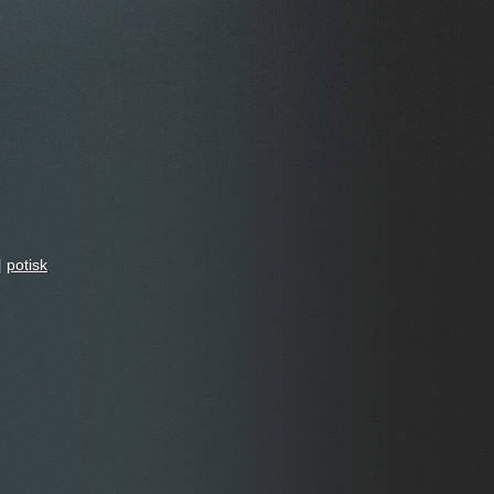
|
potisk