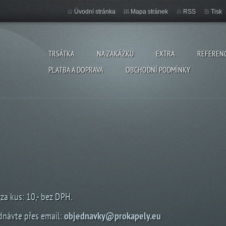
Úvodní stránka
Mapa stránek
RSS
Tisk
TRSÁTKA
NA ZAKÁZKU
EXTRA
REFEREN
PLATBA A DOPRAVA
OBCHODNÍ PODMÍNKY
za kus: 10,- bez DPH.
dnávte přes email:
objednavky@prokapely.eu