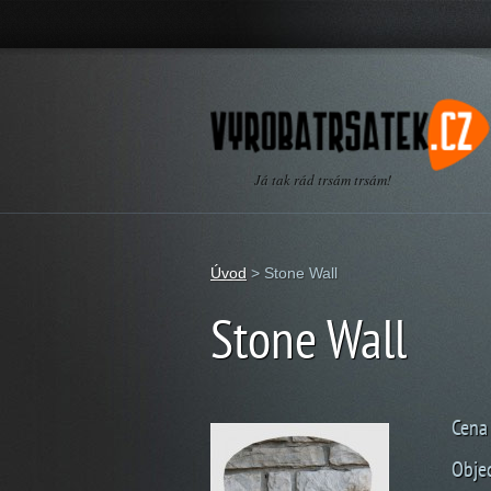
Já tak rád trsám trsám!
Úvod
>
Stone Wall
Stone Wall
Cena 
Obje