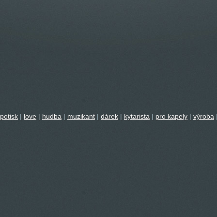
potisk
|
love
|
hudba
|
muzikant
|
dárek
|
kytarista
|
pro kapely
|
výroba