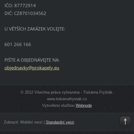
IČO: 87772914
DIČ: CZ8701034562
U VĚTŠÍCH ZAKÁZEK VOLEJTE:
601 266 166
PIŠTE A OBJEDNÁVEJTE NA:
objednav
ky@proka
pely.eu
© 2012 Všechna práva vyhrazena - Tiskárna Fryšták.
www.tiskarnafrystak.cz
Vytvořeno službou
Webnode
Zobrazit:
Mobilní verzi
|
Standardní verzi