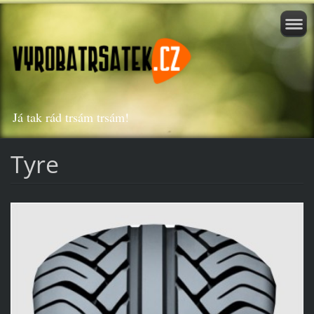
Já tak rád trsám trsám!
Tyre