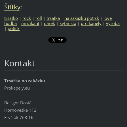
Štítky
:
trsátko
|
rock
|
roll
|
trsátka
|
na zakázku potisk
|
love
|
hudba
|
muzikant
|
dárek
|
kytarista
|
pro kapely
|
výroba
|
potisk
Kontakt
Trsátka na zakázku
Prokapely.eu
Bc. Igor Dostál
Hornoveská 112
Fryšták 763 16