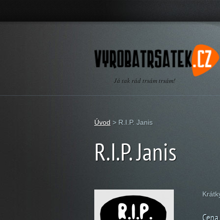
Já tak rád trsám trsám!
Úvod
>
R.I.P. Janis
R.I.P. Janis
Krátk
Cena 