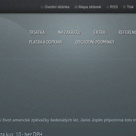
Úvodní stránka
Mapa stránek
RSS
Tisk
TRSÁTKA
NA ZAKÁZKU
EXTRA
REFEREN
PLATBA A DOPRAVA
OBCHODNÍ PODMÍNKY
ý život americké zpěvačky šedesátých let, Janis Joplin připomíná toto t
za kus: 10,- bez DPH.