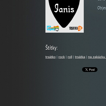
Obje
Štítky
:
trsátko
|
rock
|
roll
|
trsátka
|
na zakázku 