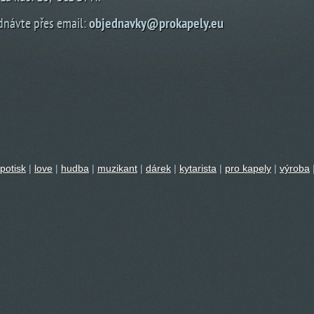
dnávte přes email:
objednavky@prokapely.eu
potisk
|
love
|
hudba
|
muzikant
|
dárek
|
kytarista
|
pro kapely
|
výroba