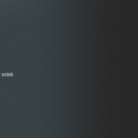
|
potisk