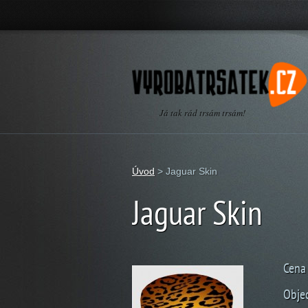
Já tak rád trsám trsám!
Úvod
>
Jaguar Skin
Jaguar Skin
Cena 
Obje