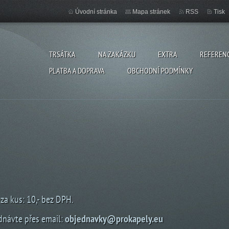
Úvodní stránka
Mapa stránek
RSS
Tisk
TRSÁTKA
NA ZAKÁZKU
EXTRA
REFEREN
PLATBA A DOPRAVA
OBCHODNÍ PODMÍNKY
za kus: 10,- bez DPH.
dnávte přes email:
objednavky@prokapely.eu