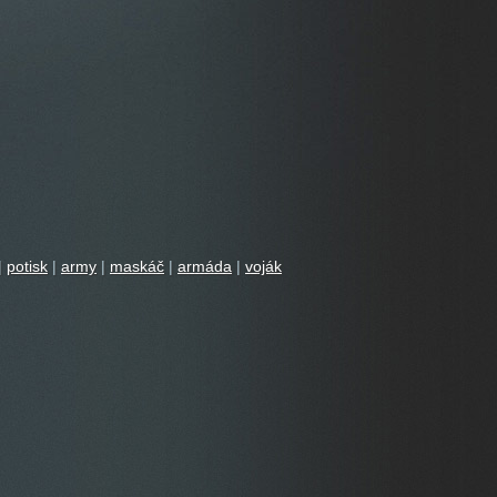
|
potisk
|
army
|
maskáč
|
armáda
|
voják