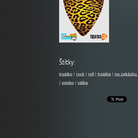
Štítky
:
trsátko
|
rock
|
roll
|
trsátka
|
na zakázku 
|
vojsko
|
válka