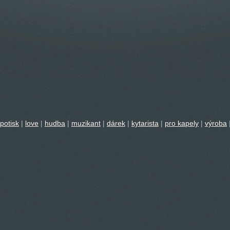
potisk
|
love
|
hudba
|
muzikant
|
dárek
|
kytarista
|
pro kapely
|
výroba