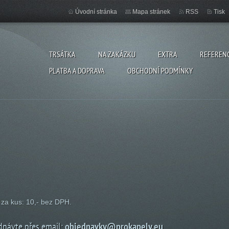
Úvodní stránka
Mapa stránek
RSS
Tisk
TRSÁTKA
NA ZAKÁZKU
EXTRA
REFEREN
PLATBA A DOPRAVA
OBCHODNÍ PODMÍNKY
za kus: 10,- bez DPH.
dnávte přes email:
objednavky@prokapely.eu