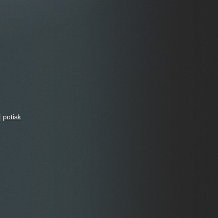
|
potisk