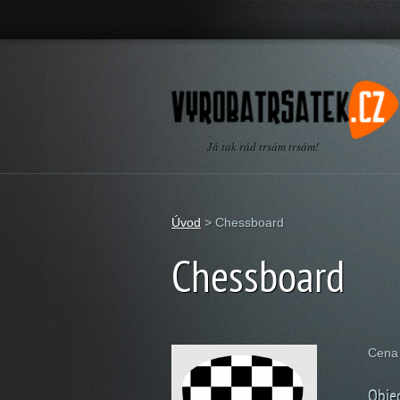
Já tak rád trsám trsám!
Úvod
>
Chessboard
Chessboard
Cena 
Obje