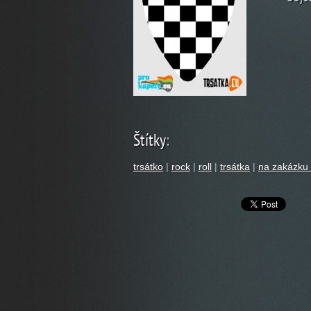
Štítky
:
trsátko
|
rock
|
roll
|
trsátka
|
na zakázku 