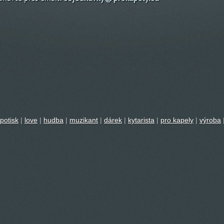
potisk
|
love
|
hudba
|
muzikant
|
dárek
|
kytarista
|
pro kapely
|
výroba