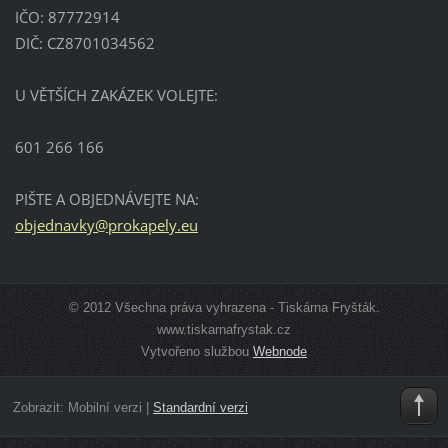
IČO: 87772914
DIČ: CZ8701034562
U VĚTŠÍCH ZAKÁZEK VOLEJTE:
601 266 166
PIŠTE A OBJEDNÁVEJTE NA:
objednav
ky@proka
pely.eu
© 2012 Všechna práva vyhrazena - Tiskárna Fryšták.
www.tiskarnafrystak.cz
Vytvořeno službou
Webnode
Zobrazit:
Mobilní verzi
|
Standardní verzi