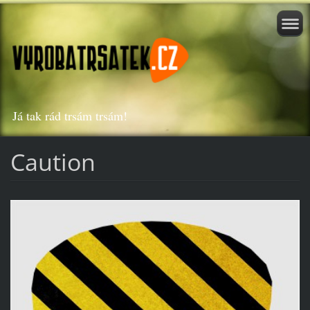
Já tak rád trsám trsám!
Caution