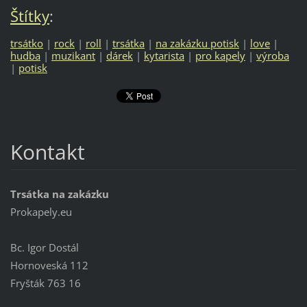
Štítky
:
trsátko
|
rock
|
roll
|
trsátka
|
na zakázku potisk
|
love
|
hudba
|
muzikant
|
dárek
|
kytarista
|
pro kapely
|
výroba
|
potisk
Kontakt
Trsátka na zakázku
Prokapely.eu
Bc. Igor Dostál
Hornoveská 112
Fryšták 763 16