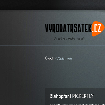
Já tak rád trsám trsám!
Úvod
>
Výpis tagů
Blahopřání PICKERFLY