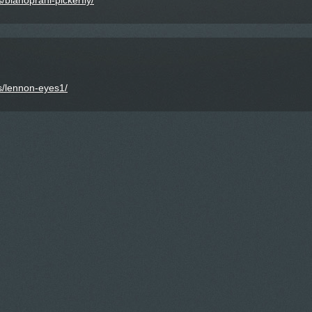
/blahoprani-pickerfly/
s/lennon-eyes1/