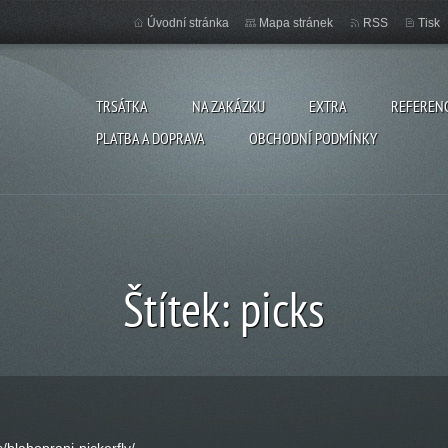
Úvodní stránka
Mapa stránek
RSS
Tisk
TRSÁTKA
NA ZAKÁZKU
EXTRA
REFEREN
PLATBA A DOPRAVA
OBCHODNÍ PODMÍNKY
Štítek: picks