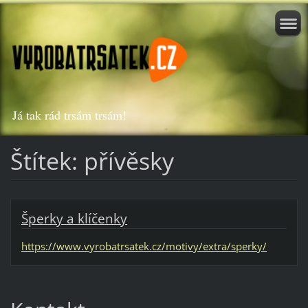
Já tak rád trsám trsám!
Štítek: přívěsky
Šperky a klíčenky
https://www.vyrobatrsatek.cz/motivy/extra/sperky/