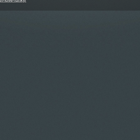
/i-love-funky/