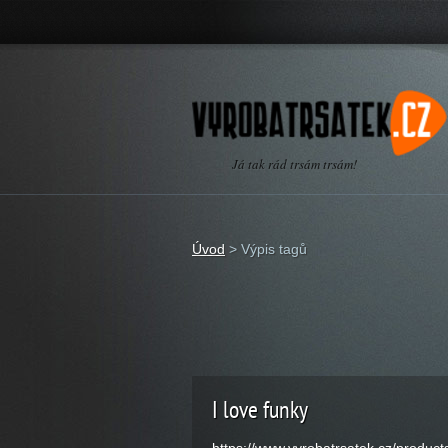
Já tak rád trsám trsám!
Úvod
>
Výpis tagů
I love funky