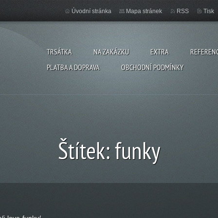
Úvodní stránka
Mapa stránek
RSS
Tisk
TRSÁTKA
NA ZAKÁZKU
EXTRA
REFEREN
PLATBA A DOPRAVA
OBCHODNÍ PODMÍNKY
Štítek: funky