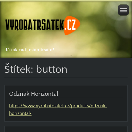
Já tak rád trsám trsám!
Štítek: button
Odznak Horizontal
https://www.vyrobatrsatek.cz/products/odznak-
horizontal/