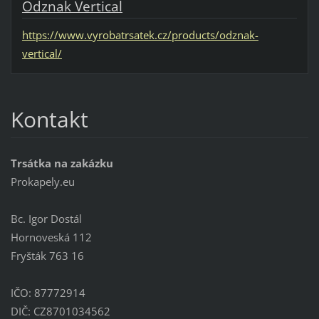
Odznak Vertical
https://www.vyrobatrsatek.cz/products/odznak-
vertical/
Kontakt
Trsátka na zakázku
Prokapely.eu
Bc. Igor Dostál
Hornoveská 112
Fryšták 763 16
IČO: 87772914
DIČ: CZ8701034562