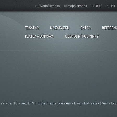
Úvodní stránka
Mapa stránek
RSS
Tisk
TRSÁTKA
NA ZAKÁZKU
EXTRA
REFEREN
PLATBA A DOPRAVA
OBCHODNÍ PODMÍNKY
za kus: 10,- bez DPH. Objednávte přes email: vyrobatrsatek@email.cz