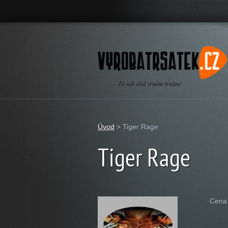
Já tak rád trsám trsám!
Úvod
>
Tiger Rage
Tiger Rage
Cena 