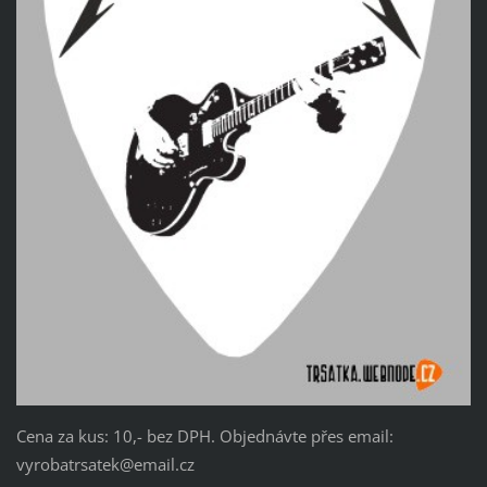
Cena za kus: 10,- bez DPH. Objednávte přes email:
vyrobatrsatek@email.cz