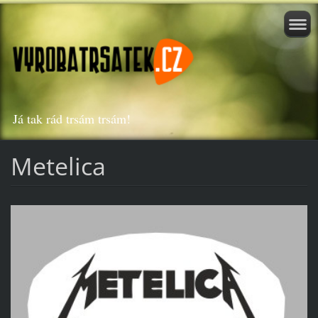
Já tak rád trsám trsám!
Metelica