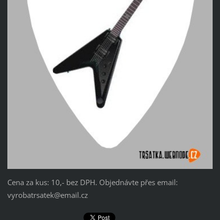
Cena za kus: 10,- bez DPH. Objednávte přes email:
vyrobatrsatek@email.cz