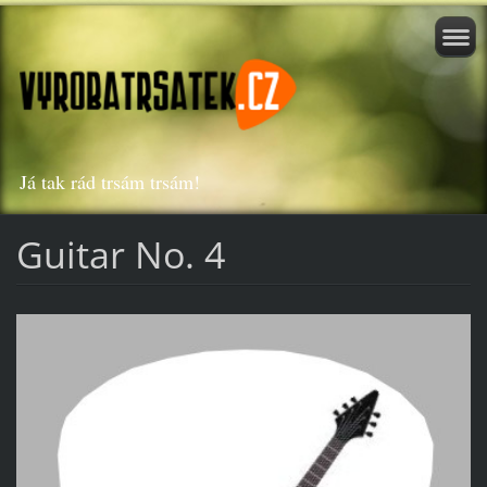
Já tak rád trsám trsám!
Guitar No. 4