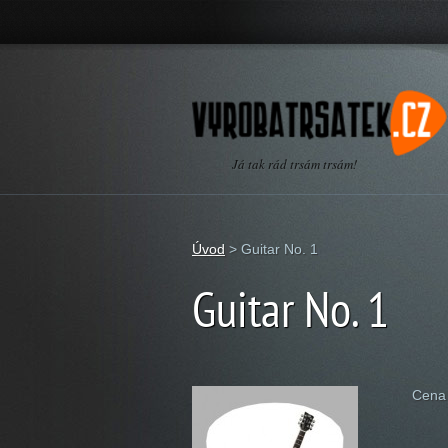
Já tak rád trsám trsám!
Úvod
>
Guitar No. 1
Guitar No. 1
Cena 