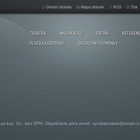
Úvodní stránka
Mapa stránek
RSS
Tisk
TRSÁTKA
NA ZAKÁZKU
EXTRA
REFEREN
PLATBA A DOPRAVA
OBCHODNÍ PODMÍNKY
za kus: 10,- bez DPH. Objednávte přes email: vyrobatrsatek@email.cz