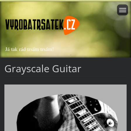
Já tak rád trsám trsám!
Grayscale Guitar