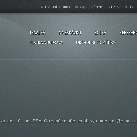
Úvodní stránka
Mapa stránek
RSS
Tisk
TRSÁTKA
NA ZAKÁZKU
EXTRA
REFEREN
PLATBA A DOPRAVA
OBCHODNÍ PODMÍNKY
za kus: 10,- bez DPH. Objednávte přes email: vyrobatrsatek@email.cz