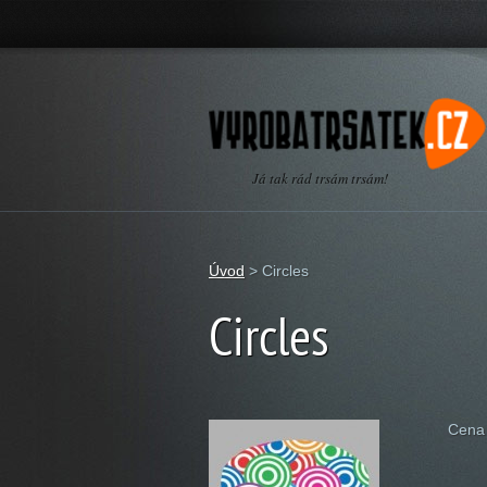
Já tak rád trsám trsám!
Úvod
>
Circles
Circles
Cena 