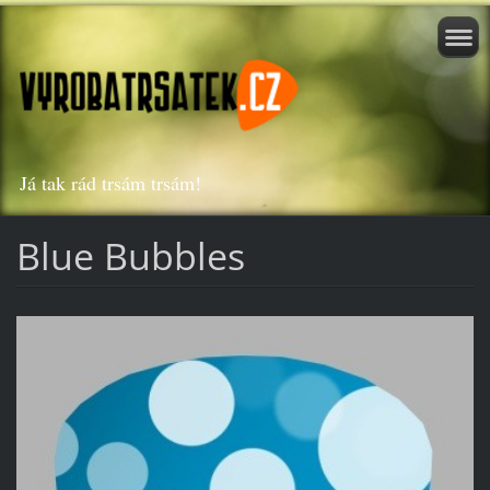
Já tak rád trsám trsám!
Blue Bubbles