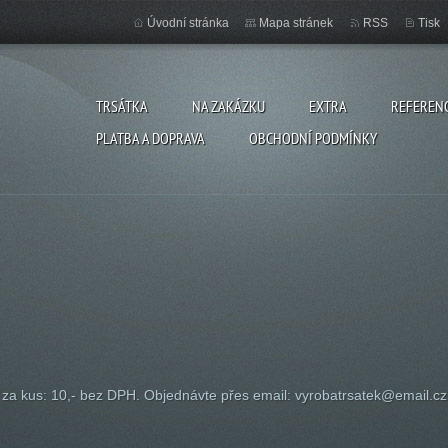
Úvodní stránka
Mapa stránek
RSS
Tisk
TRSÁTKA
NA ZAKÁZKU
EXTRA
REFEREN
PLATBA A DOPRAVA
OBCHODNÍ PODMÍNKY
za kus: 10,- bez DPH. Objednávte přes email: vyrobatrsatek@email.cz