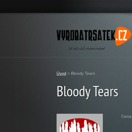
Já tak rád trsám trsám!
Úvod
>
Bloody Tears
Bloody Tears
Cena 