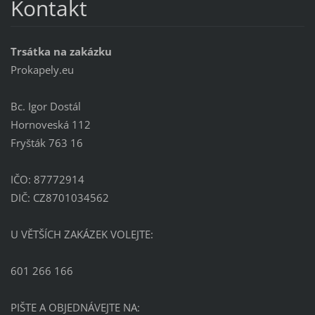
Kontakt
Trsátka na zakázku
Prokapely.eu
Bc. Igor Dostál
Hornoveská 112
Fryšták 763 16
IČO: 87772914
DIČ: CZ8701034562
U VĚTŠÍCH ZAKÁZEK VOLEJTE:
601 266 166
PIŠTE A OBJEDNÁVEJTE NA: